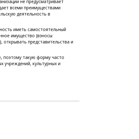
анизации не предусматривает
адает всеми преимуществами
ельскую деятельность в
жность иметь самостоятельный
енное имущество (взносы
), открывать представительства и
е, поэтому такую форму часто
х учреждений, культурных и