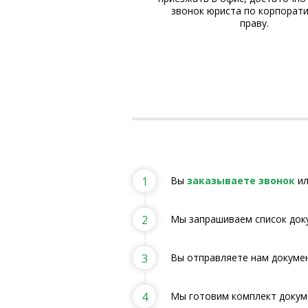
 компании «Базальт» входят
звонок юриста по корпорат
таменты, осуществляющие
праву.
гистрацию компаний, их
ское сопровождение и услуги
 юридического консалтинга.
1
Вы
заказываете звонок
ил
2
Мы запрашиваем список док
3
Вы отправляете нам докумен
4
Мы готовим комплект докум