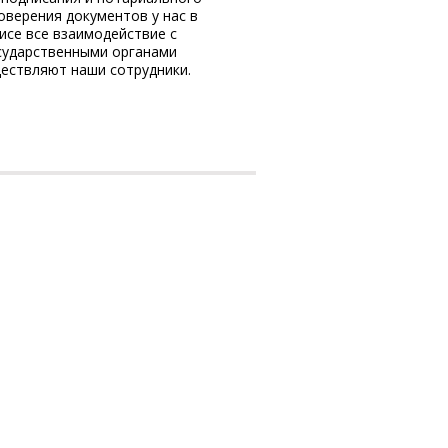
оверения документов у нас в
проверенными собственника
исе все взаимодействие с
и Московской област
сударственными органами
ествляют наши сотрудники.