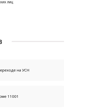
ких лиц
В
переходе на УСН
орме 11001