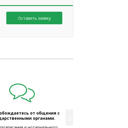
обождаетесь от общения с
Вы получаете надёж
дарственными органами.
юридический адре
 подписания и нотариального
Мы сотрудничаем толь