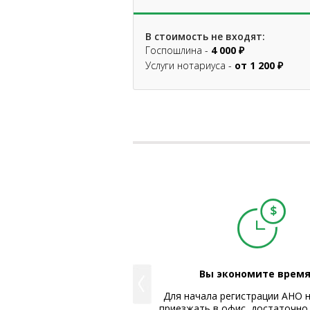
В стоимость не входят:
Госпошлина -
4 000 ₽
Услуги нотариуса -
от 1 200 ₽
можете доверить нам
Вы экономите время
лтерское и юридическое
Для начала регистрации АНО 
обслуживание.
приезжать в офис, достаточно