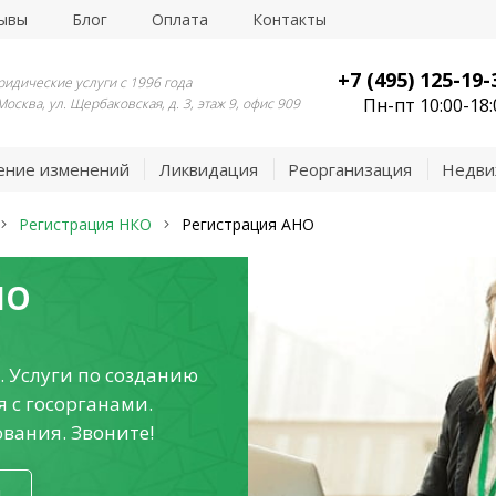
ывы
Блог
Оплата
Контакты
+7 (495) 125-19-
идические услуги с 1996 года
Пн-пт 10:00-18:
 Москва, ул. Щербаковская, д. 3, этаж 9, офис 909
ение изменений
Ликвидация
Реорганизация
Недви
Регистрация НКО
Регистрация АНО
НО
. Услуги по созданию
 с госорганами.
вания. Звоните!
я