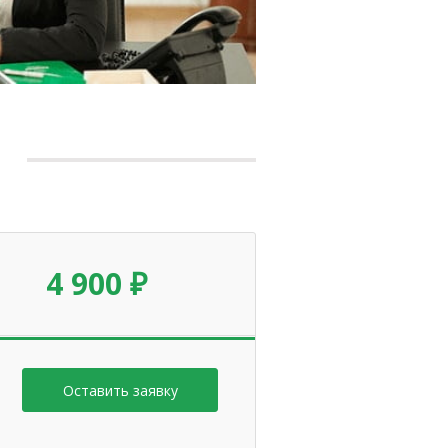
4 900 ₽
я