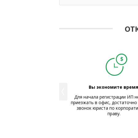
ОТ
можете доверить нам
Вы экономите время
лтерское и юридическое
Для начала регистрации ИП н
обслуживание.
приезжать в офис, достаточно
 компании «Базальт» входят
звонок юриста по корпорат
таменты, осуществляющие
праву.
гистрацию компаний, их
ское сопровождение и услуги
 юридического консалтинга.