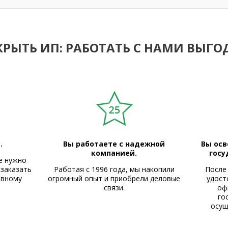
КРЫТЬ ИП: РАБОТАТЬ С НАМИ ВЫГО
.
Вы работаете с надежной
Вы осв
компанией.
госу
е нужно
 заказать
Работая с 1996 года, мы накопили
После
ивному
огромный опыт и приобрели деловые
удост
связи.
оф
го
осущ