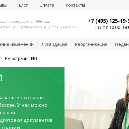
ывы
Блог
Оплата
Контакты
+7 (495) 125-19-
идические услуги с 1996 года
Пн-пт 10:00-18:
 Москва, ул. Щербаковская, д. 3, этаж 9, офис 909
ение изменений
Ликвидация
Реорганизация
Недви
Регистрация ИП
П
азальт» оказывает
Москве. У нас можно
 ключ.
одготовки документов
страции.