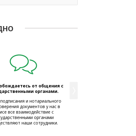
ДНО
обождаетесь от общения с
Вы получаете надёж
дарственными органами.
юридический адре
 подписания и нотариального
Мы сотрудничаем толь
оверения документов у нас в
проверенными собственника
исе все взаимодействие с
и Московской област
сударственными органами
ествляют наши сотрудники.