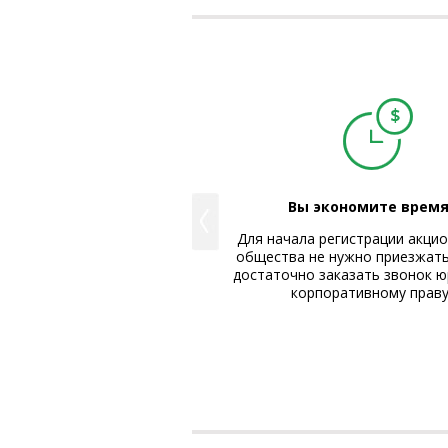
можете доверить нам
Вы экономите время
лтерское и юридическое
Для начала регистрации акци
обслуживание
общества не нужно приезжать
в компании "Базальт" входят
достаточно заказать звонок ю
таменты осуществляющие
корпоративному прав
ию компаний их Бухгалтерское
вождение и услуги в сфере
дического консалтинга