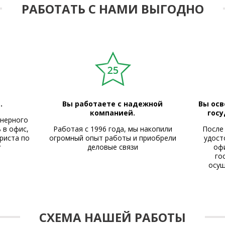
РАБОТАТЬ С НАМИ ВЫГОДНО
.
Вы работаете с надежной
Вы осв
компанией.
гос
онерного
 в офис,
Работая с 1996 года, мы накопили
После
риста по
огромный опыт работы и приобрели
удост
у
деловые связи
офи
го
осущ
СХЕМА НАШЕЙ РАБОТЫ