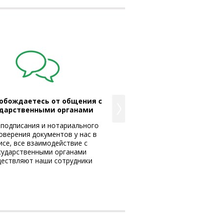
обождаетесь от общения с
Вы получаете надёж
ударственными органами
юридический адр
 подписания и нотариального
Мы сотрудничаем толь
оверения документов у нас в
проверенными собственника
се, все взаимодействие с
и Московской облас
сударственными органами
ествляют наши сотрудники