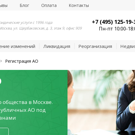
ывы
Блог
Оплата
Контакты
+7 (495) 125-19-
идические услуги с 1996 года
Пн-пт 10:00-18:
 Москва, ул. Щербаковская, д. 3, этаж 9, офис 909
ение изменений
Ликвидация
Реорганизация
Недви
Регистрация АО
О
 общества в Москве.
публичных АО под
ганами
я