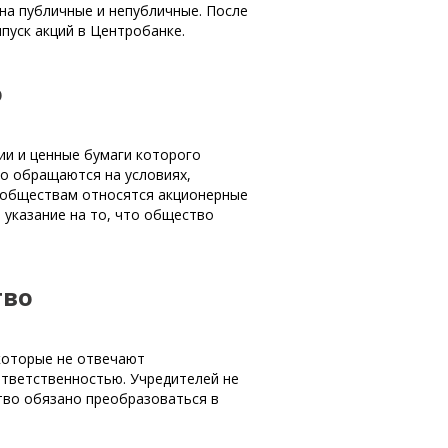
на публичные и непубличные. После
пуск акций в Центробанке.
о
и и ценные бумаги которого
о обращаются на условиях,
м обществам относятся акционерные
указание на то, что общество
тво
которые не отвечают
ответственностью. Учредителей не
тво обязано преобразоваться в