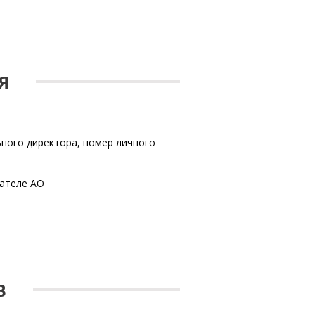
Я
ьного директора, номер личного
ателе АО
В