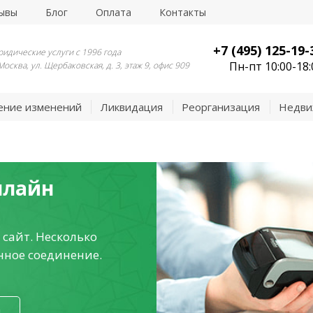
ывы
Блог
Оплата
Контакты
+7 (495) 125-19-
идические услуги с 1996 года
Пн-пт 10:00-18:
 Москва, ул. Щербаковская, д. 3, этаж 9, офис 909
ение изменений
Ликвидация
Реорганизация
Недви
нлайн
 сайт. Несколько
нное соединение.
я