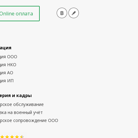
Online оплата
ация
ция ООО
ция НКО
ция АО
ция ИП
ерия и кадры
ерское обслуживание
вка на военный учёт
ерское сопровождение ООО