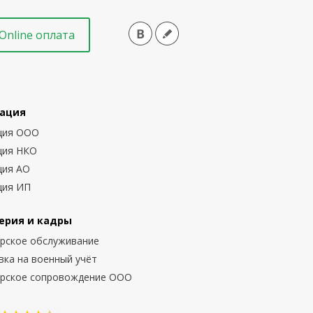
Online оплата
ация
ция ООО
ция НКО
ция АО
ция ИП
ерия и кадры
ерское обслуживание
вка на военный учёт
ерское сопровождение ООО