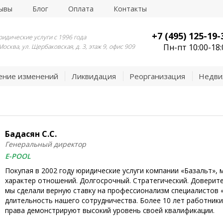
ывы
Блог
Оплата
Контакты
+7 (495) 125-19-
идические услуги с 1996 года
Пн-пт 10:00-18:
 Москва, ул. Щербаковская, д. 3, этаж 9, офис 909
ение изменений
Ликвидация
Реорганизация
Недви
Бадасян С.С.
Генеральный директор
E-POOL
Покупая в 2002 году юридические услуги компании «Базальт», 
характер отношений. Долгосрочный. Стратегический. Доверите
мы сделали верную ставку на профессионализм специалистов 
длительность нашего сотрудничества. Более 10 лет работник
права демонстрируют высокий уровень своей квалификации.