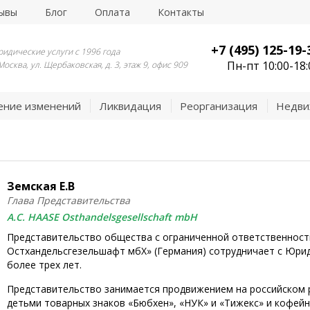
ывы
Блог
Оплата
Контакты
+7 (495) 125-19-
идические услуги с 1996 года
Пн-пт 10:00-18:
 Москва, ул. Щербаковская, д. 3, этаж 9, офис 909
ение изменений
Ликвидация
Реорганизация
Недви
Земская Е.В
Глава Представительства
A.C. HAASE Osthandelsgesellschaft mbH
Представительство общества с ограниченной ответственность
Остхандельсгезельшафт мбХ» (Германия) сотрудничает с Юри
более трех лет.
Представительство занимается продвижением на российском р
детьми товарных знаков «Бюбхен», «НУК» и «Тижекс» и кофей