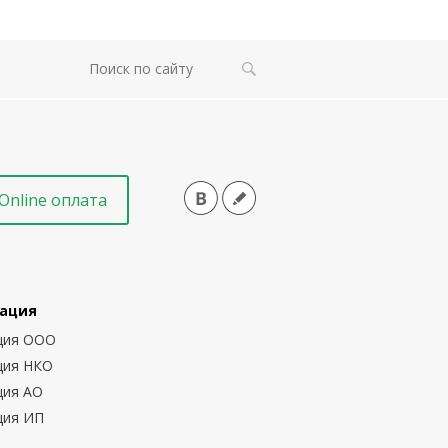
Online оплата
ация
ция ООО
ция НКО
ция АО
ция ИП