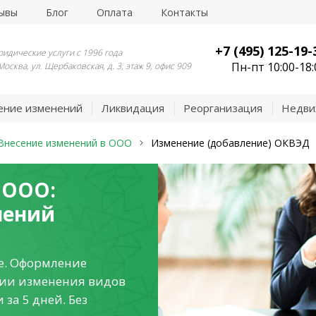
ывы
Блог
Оплата
Контакты
+7 (495) 125-19-
идические услуги с 1996 года
Пн-пт 10:00-18:
 Москва, ул. Щербаковская, д. 3, этаж 9, офис 909
ение изменений
Ликвидация
Реорганизация
Недви
Внесение изменений в ООО
Изменение (добавление) ОКВЭД
 ООО:
нений
е. Оформление
ции изменения видов
за 5 дней. Без