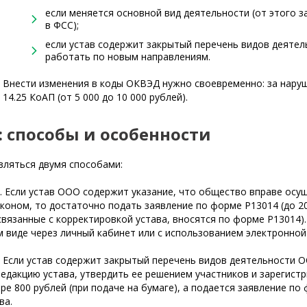
если меняется основной вид деятельности (от этого 
в ФСС);
если устав содержит закрытый перечень видов деятел
работать по новым направлениям.
Внести изменения в коды ОКВЭД нужно своевременно: за нару
14.25 КоАП (от 5 000 до 10 000 рублей).
 способы и особенности
ляться двумя способами:
. Если устав ООО содержит указание, что общество вправе ос
коном, то достаточно подать заявление по форме Р13014 (до 2
 связанные с корректировкой устава, вносятся по форме Р13014)
 виде через личный кабинет или с использованием электронной
. Если устав содержит закрытый перечень видов деятельности 
дакцию устава, утвердить ее решением участников и зарегистр
ре 800 рублей (при подаче на бумаге), а подается заявление по
ва.