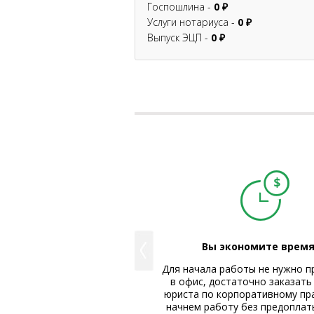
Госпошлина -
0 ₽
Услуги нотариуса -
0 ₽
Выпуск ЭЦП -
0 ₽
онравятся наши офисы.
Вы экономите время
ждый офис оборудован
Для начала работы не нужно п
ворной, где Вам предложат
в офис, достаточно заказать
ыпить вкусный кофе и
юриста по корпоративному пра
зоваться бесплатным Wi-Fi.
начнем работу без предоплат