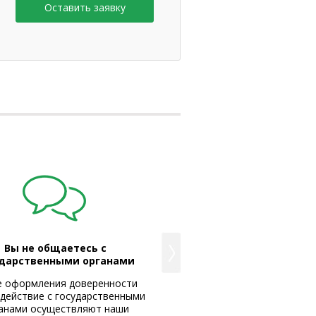
Вы не общаетесь с
Вы знаете номер моби
ударственными органами
телефона своего юри
е оформления доверенности
Теперь вопросы решаются ещ
действие с государственными
После обращения в ком
анами осуществляют наши
«Базальт» Вам предоставля