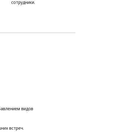
сотрудники.
мобильного телефона юри
которым Вы работает
бавлением видов
них встреч.