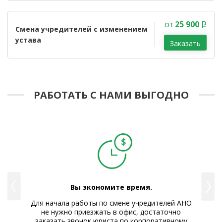
от
25 900
Смена учредителей с изменением
устава
Заказать
РАБОТАТЬ С НАМИ ВЫГОДНО
Вы экономите время.
рый
Для начала работы по смене учредителей АНО
Р
не нужно приезжать в офис, достаточно
заказать звонок юриста по корпоративному