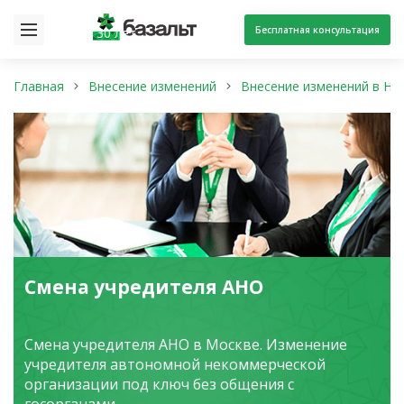
Бесплатная консультация
30 лет
Главная
Внесение изменений
Внесение изменений в НК
Смена учредителя АНО
Смена учредителя АНО в Москве. Изменение
учредителя автономной некоммерческой
организации под ключ без общения с