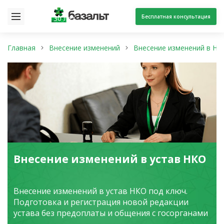
Бесплатная консультация
30 лет
Главная
Внесение изменений
Внесение изменений в НК
Внесение изменений в устав НКО
Внесение изменений в устав НКО под ключ.
Подготовка и регистрация новой редакции
устава без предоплаты и общения с госорганами