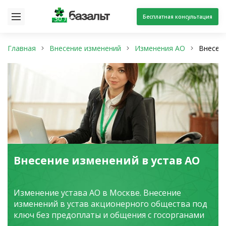
Бесплатная консультация
30 лет
Главная
Внесение изменений
Изменения АО
Внесени
Внесение изменений в устав АО
Изменение устава АО в Москве. Внесение
изменений в устав акционерного общества под
ключ без предоплаты и общения с госорганами