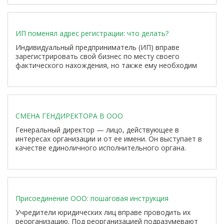
наименования, адреса, состава органов управления,
учредителей или изменение предмета деятельности.
Своевременное изменение позволяет привести
учредительные документы организации в соответствие
ИП поменял адрес регистрации: что делать?
с действительностью и избежать споров со стороны
контролирующих органов.
Индивидуальный предприниматель (ИП) вправе
зарегистрировать свой бизнес по месту своего
фактического нахождения, но также ему необходим
официальный адрес регистрации. Этот адрес играет
важную роль и служит различным целям в рамках
предпринимательской деятельности.
СМЕНА ГЕНДИРЕКТОРА В ООО
Генеральный директор — лицо, действующее в
интересах организации и от ее имени. Он выступает в
качестве единоличного исполнительного органа.
Информация о руководителе в обязательном порядке
вносится в ЕГРЮЛ, а в уставе прописываются его
полномочия.
Присоединение ООО: пошаговая инструкция
Учредители юридических лиц вправе проводить их
реорганизацию. Под реорганизацией подразумевают