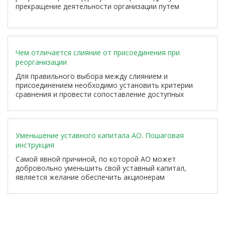
прекращение деятельности организации путем
создания новой, которая становится
правопреемником.
Чем отличается слияние от присоединения при
реорганизации
Для правильного выбора между слиянием и
присоединением необходимо установить критерии
сравнения и провести сопоставление доступных
вариантов. Также требуется оценить потенциальные
риски, связанные с каждой из этих форм
реорганизации.
Уменьшение уставного капитала АО. Пошаговая
инструкция
Самой явной причиной, по которой АО может
добровольно уменьшить свой уставный капитал,
является желание обеспечить акционерам
дополнительный доход, если у компании нет
достаточного уровня прибыли. Однако, будь то
решение об уменьшении уставного капитала, принятое
по усмотрению компании, или обязательное
уменьшение, предусмотренное законом, процедура