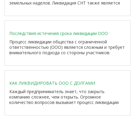
земельных наделов. Ликвидация СНТ также является
добровольной процедурой, хотя в определенных
ситуациях может потребоваться судебное
разбирательство.
Последствия истечения срока ликвидации ООО
Процесс ликвидации общества с ограниченной
ответственностью (ООО) является сложным и требует
внимательного подхода со стороны участников.
Несмотря на все усилия, иногда это мероприятие
может затягиваться по различным причинам. В
результате истечения срока ликвидации ООО
возникает вопрос о том, как действовать в такой
ситуации. В данной статье мы расскажем о возможных
КАК ЛИКВИДИРОВАТЬ ООО С ДОЛГАМИ
действиях и оптимальных шагах, которые можно
предпринять, чтобы продолжить процесс ликвидации
Каждый предприниматель знает, что закрыть
после истечения срока.
компанию сложнее, чем открыть. Огромное
количество вопросов вызывает процесс ликвидации
общества с ограниченной ответственностью, которое
имеет долги перед партнерами, контрагентами и
бюджетными организациями.