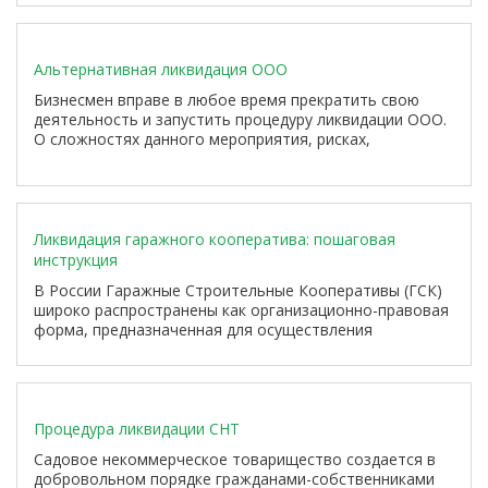
структура может стать неактуальной: меняется
стратегия бизнеса, снижается спрос, растут расходы
на содержание помещения и персонала, происходит
Альтернативная ликвидация ООО
оптимизация штата или компания полностью уходит из
региона.
Бизнесмен вправе в любое время прекратить свою
деятельность и запустить процедуру ликвидации ООО.
О сложностях данного мероприятия, рисках,
«подводных камнях» и альтернативных методах
ликвидации расскажем в настоящей статье.
Ликвидация гаражного кооператива: пошаговая
инструкция
В России Гаражные Строительные Кооперативы (ГСК)
широко распространены как организационно-правовая
форма, предназначенная для осуществления
деятельности в области гаражного бизнеса, включая
строительство, эксплуатацию и обслуживание гаражей.
Процедура ликвидации СНТ
Садовое некоммерческое товарищество создается в
добровольном порядке гражданами-собственниками