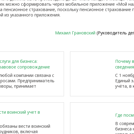
 Чек можно сформировать через мобильное приложение «Мой на
а пенсионное страхование, поскольку пенсионное страхование 
й из указанного приложения.
Михаил Грановский
(Руководитель де
луги для бизнеса:
Почему 
равовое сопровождение
сведения
любой компании связана с
С 1 нояб
росами. Предприниматель
Единый э
оворы, принимает
учёта, в
аботает с контрагентами,
собирает
приобретает недвижимость,
подлежащ
ет с государственными
призывни
дое такое решение может
ти воинский учет в
инансовое положение,
Где пос
тойчивость бизнеса.
В совре
обязаны вести воинский
бизнеса 
рудников, включая