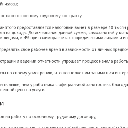
йн-кассы;
ости по основному трудовому контракту;
занятого предоставляется налоговый вычет в размере 10 тысяч
га на доходы. До исчерпания данной суммы, самозанятый уплач
ми лицами, и 4% при взаиморасчетах с юридическими лицами и 
ределять своё рабочее время в зависимости от личных предпо
страции и ведении отчётности упрощает процесс начала работы
азы по своему усмотрению, что позволяет им заниматься инте
ыть выше, чем у работника с официальной занятостью, благода
енной цены на услуги.
ти
ов на работу по основному трудовому договору;