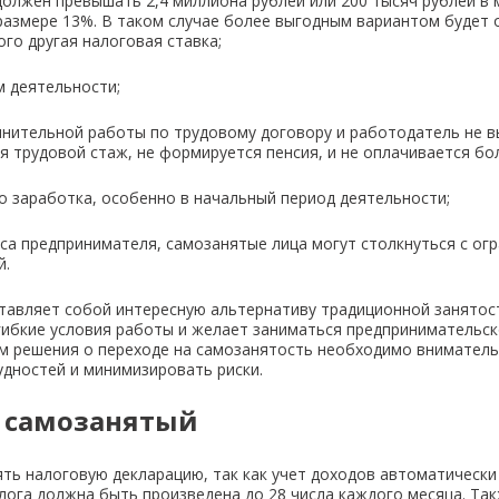
олжен превышать 2,4 миллиона рублей или 200 тысяч рублей в 
 размере 13%. В таком случае более выгодным вариантом будет
го другая налоговая ставка;
м деятельности;
лнительной работы по трудовому договору и работодатель не в
ся трудовой стаж, не формируется пенсия, и не оплачивается бо
 заработка, особенно в начальный период деятельности;
са предпринимателя, самозанятые лица могут столкнуться с ог
й.
ставляет собой интересную альтернативу традиционной занято
 гибкие условия работы и желает заниматься предпринимательс
м решения о переходе на самозанятость необходимо внимательн
дностей и минимизировать риски.
т самозанятый
ть налоговую декларацию, так как учет доходов автоматическ
лога должна быть произведена до 28 числа каждого месяца. Та