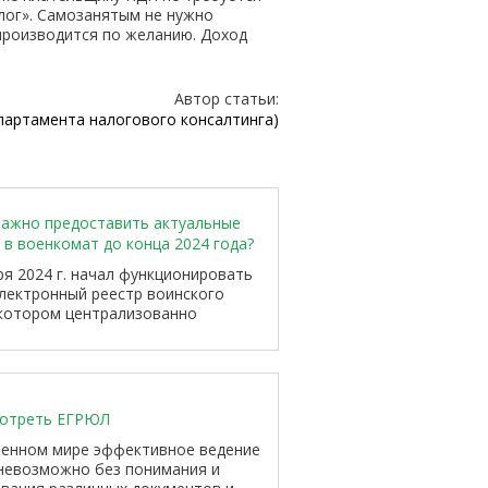
лог». Самозанятым не нужно
производится по желанию. Доход
Автор статьи:
партамента налогового консалтинга)
важно предоставить актуальные
 в военкомат до конца 2024 года?
ря 2024 г. начал функционировать
лектронный реестр воинского
 котором централизованно
ся информация о гражданах,
их воинскому учёту, включая
ков и военнообязанных...
мотреть ЕГРЮЛ
менном мире эффективное ведение
невозможно без понимания и