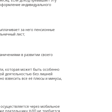
месяц. Если доход превышает эту
 оформление индивидуального
ыплачивает за него пенсионные
льничный лист;
раничениями в развитии своего
сти, которая может быть особенно
кой деятельностью без лишней
о взвесить все её плюсы и минусы,
и осуществляется через мобильное
кже плательщику НДП не требуется