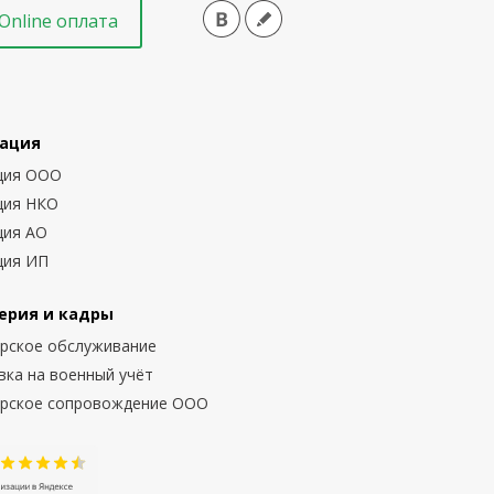
Online оплата
ация
ция ООО
ция НКО
ция АО
ция ИП
ерия и кадры
ерское обслуживание
вка на военный учёт
ерское сопровождение ООО