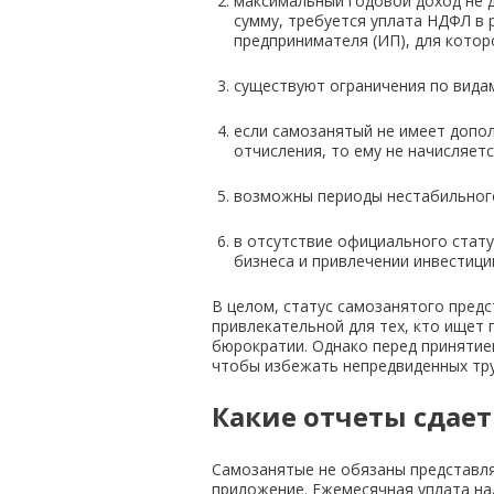
максимальный годовой доход не д
сумму, требуется уплата НДФЛ в
предпринимателя (ИП), для которо
существуют ограничения по вида
если самозанятый не имеет допо
отчисления, то ему не начисляет
возможны периоды нестабильного
в отсутствие официального стату
бизнеса и привлечении инвестици
В целом, статус самозанятого пред
привлекательной для тех, кто ищет
бюрократии. Однако перед принятие
чтобы избежать непредвиденных тру
Какие отчеты сдае
Самозанятые не обязаны представля
приложение. Ежемесячная уплата на