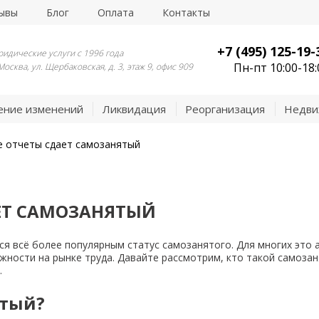
ывы
Блог
Оплата
Контакты
+7 (495) 125-19-
идические услуги с 1996 года
Пн-пт 10:00-18:
 Москва, ул. Щербаковская, д. 3, этаж 9, офис 909
ение изменений
Ликвидация
Реорганизация
Недви
е отчеты сдает самозанятый
ЕТ САМОЗАНЯТЫЙ
ся всё более популярным статус самозанятого. Для многих это
ности на рынке труда. Давайте рассмотрим, кто такой самозаня
.
ятый?