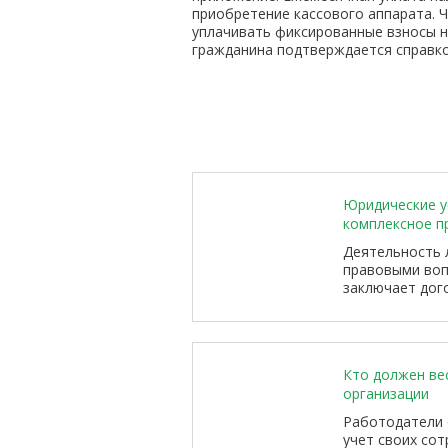
приобретение кассового аппарата.
уплачивать фиксированные взносы н
гражданина подтверждается справко
Юридические ус
комплексное п
Деятельность 
правовыми воп
заключает дог
сотрудников, р
арендует или 
взаимодейству
органами. Каж
Кто должен вес
повлиять на ф
организации
репутацию и ус
Работодатели 
учет своих сот