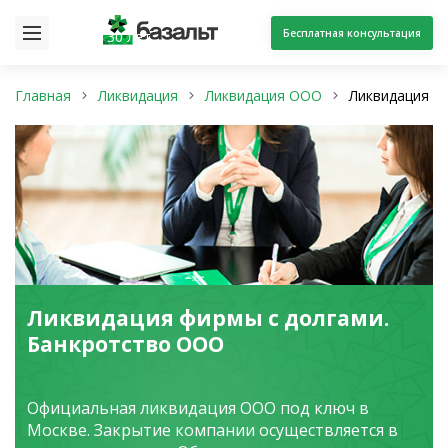
Бесплатная консультация
30 лет
Главная
Ликвидация
Ликвидация ООО
Ликвидация ф
Ликвидация фирмы с долгами.
Банкротство ООО
Официальная ликвидация ООО под ключ в
Москве. Закрытие компании осуществляется в