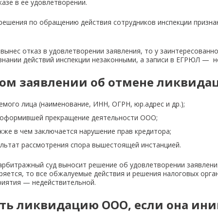
азе в ее удовлетворении.
решения по обращению действия сотрудников инспекции призна
вынес отказ в удовлетворении заявления, то у заинтересованно
изнании действий инспекции незаконными, а записи в ЕГРЮЛ — н
овом заявлении об отмене ликвида
мого лица (наименование, ИНН, ОГРН, юр.адрес и др.);
, оформившей прекращение деятельности ООО;
кже в чем заключается нарушение прав кредитора;
ультат рассмотрения спора вышестоящей инстанцией.
арбитражный суд выносит решение об удовлетворении заявления
оряется, то все обжалуемые действия и решения налоговых орга
риятия — недействительной.
ть ликвидацию ООО, если она ин