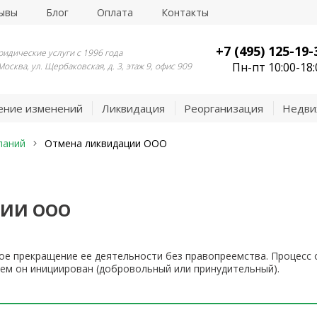
ывы
Блог
Оплата
Контакты
+7 (495) 125-19-
идические услуги с 1996 года
Пн-пт 10:00-18:
 Москва, ул. Щербаковская, д. 3, этаж 9, офис 909
ение изменений
Ликвидация
Реорганизация
Недви
паний
Отмена ликвидации ООО
ИИ ООО
ое прекращение ее деятельности без правопреемства. Процесс
кем он инициирован (добровольный или принудительный).