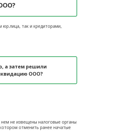
ООО?
юр.лица, так и кредиторами,
ю, а затем решили
 ликвидацию ООО?
о нем не извещены налоговые органы
а котором отменить ранее начатые