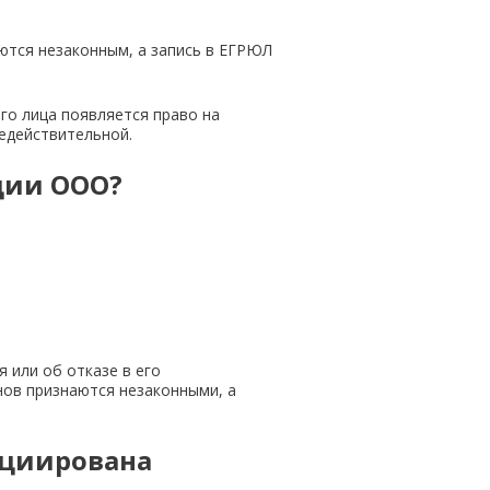
ются незаконным, а запись в ЕГРЮЛ
го лица появляется право на
едействительной.
ции ООО?
 или об отказе в его
нов признаются незаконными, а
ициирована