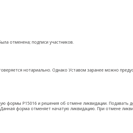
была отменена; подписи участников.
стоверяется нотариально. Однако Уставом заранее можно пред
вую формы Р15016 и решения об отмене ликвидации. Подавать 
 Данная форма отменяет начатую ликвидацию. При отмене ликв