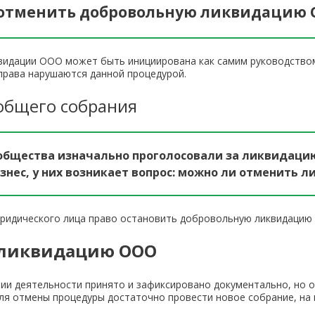
 отменить добровольную ликвидацию 
идации ООО может быть инициирована как самим руководством 
 права нарушаются данной процедурой.
общего собрания
общества изначально проголосовали за ликвидаци
знес, у них возникает вопрос: можно ли отменить
юридического лица право остановить добровольную ликвидацию
 ликвидацию ООО
нии деятельности принято и зафиксировано документально, но 
 для отмены процедуры достаточно провести новое собрание, н