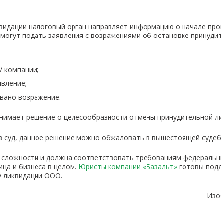
видации налоговый орган направляет информацию о начале про
 могут подать заявления с возражениями об остановке принуди
/ компании;
явление;
овано возражение.
нимает решение о целесообразности отмены принудительной ли
з суд, данное решение можно обжаловать в вышестоящей судеб
 сложности и должна соответствовать требованиям федеральны
ица и бизнеса в целом.
Юристы компании «Базальт»
готовы подд
у ликвидации ООО.
Изо