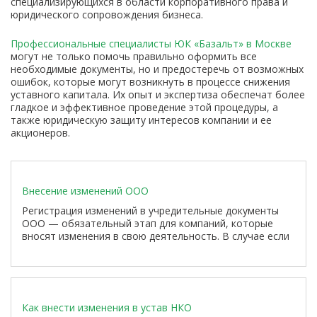
специализирующихся в области корпоративного права и
юридического сопровождения бизнеса.
Профессиональные специалисты ЮК «Базальт» в Москве
могут не только помочь правильно оформить все
необходимые документы, но и предостеречь от возможных
ошибок, которые могут возникнуть в процессе снижения
уставного капитала. Их опыт и экспертиза обеспечат более
гладкое и эффективное проведение этой процедуры, а
также юридическую защиту интересов компании и ее
акционеров.
Внесение изменений ООО
Регистрация изменений в учредительные документы
ООО — обязательный этап для компаний, которые
вносят изменения в свою деятельность. В случае если
компания решает изменить название, юридический
адрес, размер уставного капитала или другие значимые
аспекты своей деятельности, необходимо внести
соответствующие корректировки в устав и
зарегистрировать их в налоговых органах.
Как внести изменения в устав НКО