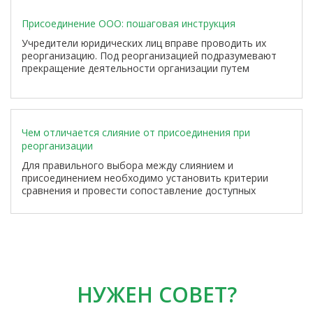
Присоединение ООО: пошаговая инструкция
Учредители юридических лиц вправе проводить их
реорганизацию. Под реорганизацией подразумевают
прекращение деятельности организации путем
создания новой, которая становится
правопреемником.
Чем отличается слияние от присоединения при
реорганизации
Для правильного выбора между слиянием и
присоединением необходимо установить критерии
сравнения и провести сопоставление доступных
вариантов. Также требуется оценить потенциальные
риски, связанные с каждой из этих форм
реорганизации.
НУЖЕН СОВЕТ?