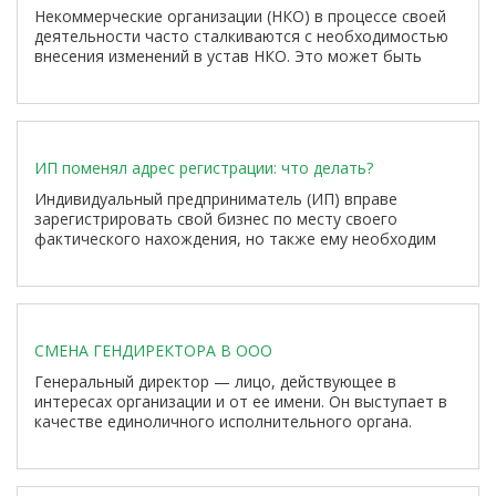
Некоммерческие организации (НКО) в процессе своей
деятельности часто сталкиваются с необходимостью
внесения изменений в устав НКО. Это может быть
связано с различными причинами, такими как смена
наименования, адреса, состава органов управления,
учредителей или изменение предмета деятельности.
Своевременное изменение позволяет привести
учредительные документы организации в соответствие
ИП поменял адрес регистрации: что делать?
с действительностью и избежать споров со стороны
контролирующих органов.
Индивидуальный предприниматель (ИП) вправе
зарегистрировать свой бизнес по месту своего
фактического нахождения, но также ему необходим
официальный адрес регистрации. Этот адрес играет
важную роль и служит различным целям в рамках
предпринимательской деятельности.
СМЕНА ГЕНДИРЕКТОРА В ООО
Генеральный директор — лицо, действующее в
интересах организации и от ее имени. Он выступает в
качестве единоличного исполнительного органа.
Информация о руководителе в обязательном порядке
вносится в ЕГРЮЛ, а в уставе прописываются его
полномочия.