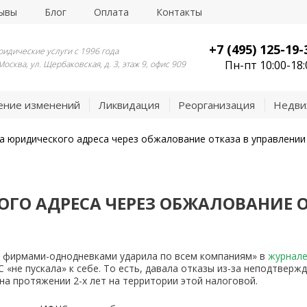
ывы
Блог
Оплата
Контакты
+7 (495) 125-19-
идические услуги с 1996 года
Пн-пт 10:00-18:
 Москва, ул. Щербаковская, д. 3, этаж 9, офис 909
ение изменений
Ликвидация
Реорганизация
Недви
а юридического адреса через обжалование отказа в управлени
ГО АДРЕСА ЧЕРЕЗ ОБЖАЛОВАНИЕ О
 с фирмами-однодневками ударила по всем компаниям» в
журнале
«не пускала» к себе. То есть, давала отказы из-за неподтверж
а протяжении 2-х лет на территории этой налоговой.