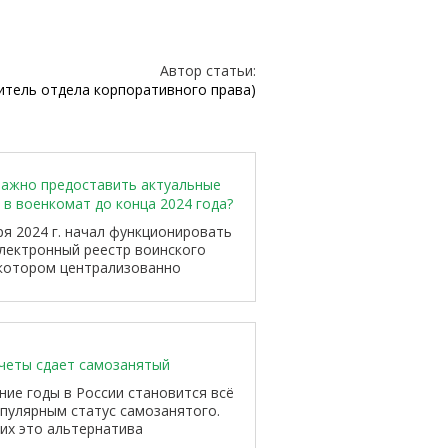
Автор статьи:
итель отдела корпоративного права)
важно предоставить актуальные
 в военкомат до конца 2024 года?
ря 2024 г. начал функционировать
лектронный реестр воинского
 котором централизованно
ся информация о гражданах,
их воинскому учёту, включая
ков и военнообязанных...
четы сдает самозанятый
ние годы в России становится всё
пулярным статус самозанятого.
их это альтернатива
нной занятости и открывает