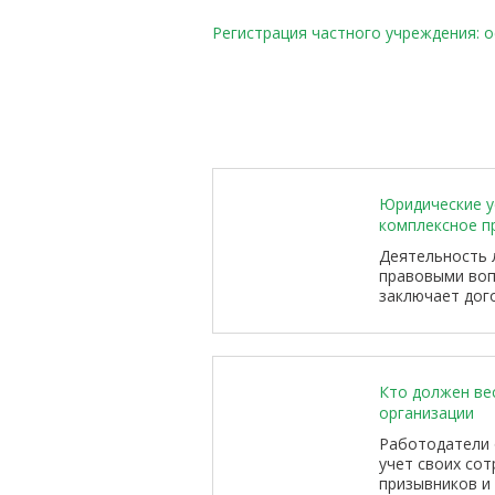
Регистрация частного учреждения: 
Юридические ус
комплексное п
Деятельность 
правовыми воп
заключает дог
сотрудников, р
арендует или 
взаимодейству
органами. Каж
Кто должен вес
повлиять на ф
организации
репутацию и ус
Работодатели 
учет своих сот
призывников и