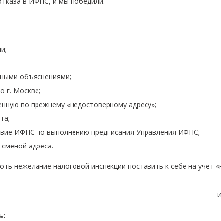
отказа в ИФНС, и мы победили.
и;
ьными объяснениями;
 г. Москве;
енную по прежнему «недостоверному адресу»;
та;
твие ИФНС по выполнению предписания Управления ИФНС;
 сменой адреса.
роть нежелание налоговой инспекции поставить к себе на учет «
И
ь: