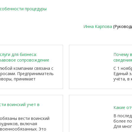
особенности процедуры
Инна Карпова
(Руковод
луги для бизнеса:
Почему 
равовое сопровождение
сведения
любой компании связана с
С 1 нояб
росами. Предприниматель
Единый э
оворы, принимает
учёта, в
аботает с контрагентами,
собирает
приобретает недвижимость,
подлежащ
ет с государственными
призывни
дое такое решение может
ти воинский учет в
инансовое положение,
Какие от
тойчивость бизнеса.
В послед
обязаны вести воинский
более по
рудников, включая
Для мног
 военнообязанных. Это
традицио