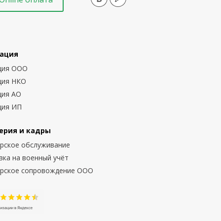
ация
ция ООО
ция НКО
ция АО
ция ИП
ерия и кадры
ерское обслуживание
вка на военный учёт
ерское сопровождение ООО