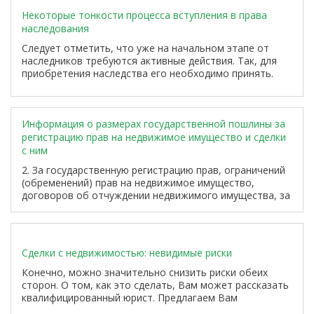
Некоторые тонкости процесса вступления в права
наследования
Следует отметить, что уже на начальном этапе от
наследников требуются активные действия. Так, для
приобретения наследства его необходимо принять.
Юридическим способом принятия наследства является
подача нотариусу по месту открытия наследства
соответствующего заявления. Причем заявление
должно быть подано в течение шести месяцев со дня
Информация о размерах государственной пошлины за
открытия наследства. По истечении шести месяцев
регистрацию прав на недвижимое имущество и сделки
восстанавливать...
с ним
2. За государственную регистрацию прав, ограничений
(обременений) прав на недвижимое имущество,
договоров об отчуждении недвижимого имущества, за
исключением юридически значимых действий,
предусмотренных подпунктами 1, 3, 4 - 7, 9 – 12: для
физических лиц - 1 000 рублей; ...
Сделки с недвижимостью: невидимые риски
Конечно, можно значительно снизить риски обеих
сторон. О том, как это сделать, Вам может рассказать
квалифицированный юрист. Предлагаем Вам
ознакомиться с наглядным примером такой ситуации.