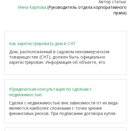
Автор статьи:
Инна Карпова
(Руководитель отдела корпоративного
права)
Как зарегистрировать дом в СНТ
Дом, расположенный в садовом некоммерческом
товариществе (СНТ), должен быть официально
зарегистрирован. Информация об объекте, его
характеристиках и собственниках должна содержаться
в Едином государственном реестре недвижимости,
который ведет Росреестр.
Юридическая консультация по сделкам с
недвижимостью
Сделки с недвижимостью вне зависимости от их вида
являются наиболее сложными с точки зрения
финансовых рисков. При подписании договора купли-
продажи жилого помещения под ударом в основном
оказываются материальные интересы покупателя.