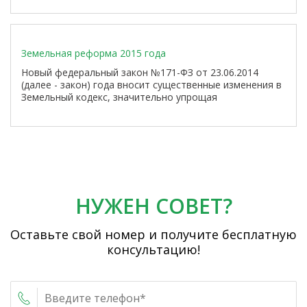
Кого-то этот пример научит внимательнее относиться
к своей собственности. Кто-то благодаря нему поймет,
как важно проверять документы еще до совершения
сделки купли-продажи.Приобретение...
Земельная реформа 2015 года
Новый федеральный закон №171-ФЗ от 23.06.2014
(далее - закон) года вносит существенные изменения в
Земельный кодекс, значительно упрощая
предоставление государственных и муниципальных
земельных участков гражданам и юридическим лицам.
Изменения вступают в силу с 01 марта 2015 года.
Какова цель этого закона и к...
НУЖЕН СОВЕТ?
Оставьте свой номер и получите бесплатную
консультацию!